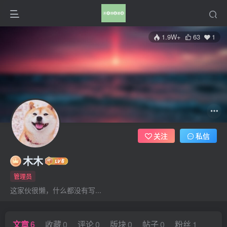
1.9W+
63
1
关注
私信
木木
管理员
这家伙很懒，什么都没有写...
文章
6
收藏
0
评论
0
版块
0
帖子
0
粉丝
1